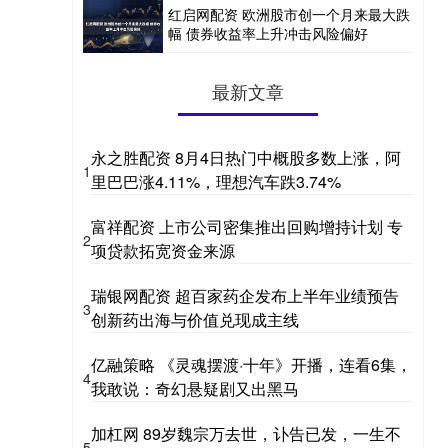
红启网配资 欧洲股市创一个月来最大跌
幅 债券收益率上升冲击风险偏好
最新文章
永之胜配资 8月4日热门中概股多数上涨，阿
1
里巴巴涨4.11%，理想汽车跌3.74%
富祥配资 上市公司密集推出回购增持计划 专
2
项贷款拓宽资金来源
瑞银网配资 超百家药企发布上半年业绩预告
3
创新药出海与价值兑现成主线
亿融策略 《灵魂摆渡·十年》开播，连看6集，
4
我敢说：奇幻悬疑剧又出黑马
加杠网 89岁魏宗万去世，讣告已发，一生不
5