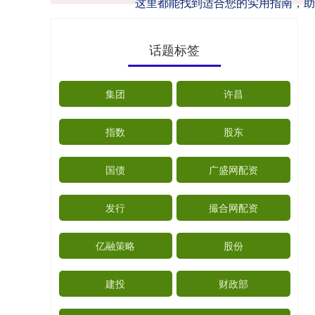
这里都能找到适合您的实用指南，助
话题标签
集团
许昌
指数
股东
国债
广盛网配资
发行
撮合网配资
亿融策略
股份
建投
财政部