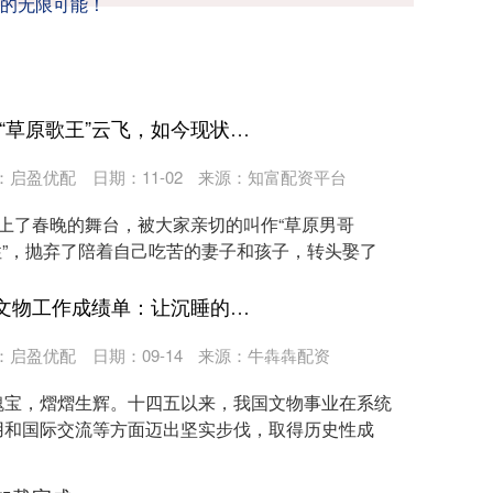
的无限可能！
富宣网配资 央视选秀出道“草原歌王”云飞，如今现状令人唏嘘
：
启盈优配
日期：11-02
来源：知富配资平台
上了春晚的舞台，被大家亲切的叫作“草原男哥
本性”，抛弃了陪着自己吃苦的妻子和孩子，转头娶了
富宣网配资 数读“十四五”文物工作成绩单：让沉睡的瑰宝“活”起来
：
启盈优配
日期：09-14
来源：牛犇犇配资
瑰宝，熠熠生辉。十四五以来，我国文物事业在系统
用和国际交流等方面迈出坚实步伐，取得历史性成