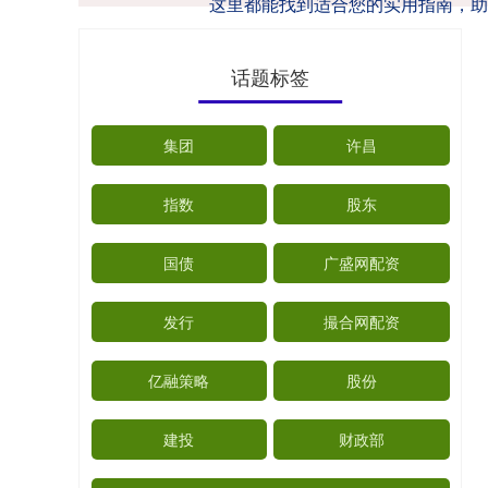
这里都能找到适合您的实用指南，助
话题标签
集团
许昌
指数
股东
国债
广盛网配资
发行
撮合网配资
亿融策略
股份
建投
财政部