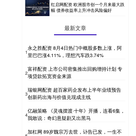
红启网配资 欧洲股市创一个月来最大跌
幅 债券收益率上升冲击风险偏好
最新文章
永之胜配资 8月4日热门中概股多数上涨，阿
1
里巴巴涨4.11%，理想汽车跌3.74%
富祥配资 上市公司密集推出回购增持计划 专
2
项贷款拓宽资金来源
瑞银网配资 超百家药企发布上半年业绩预告
3
创新药出海与价值兑现成主线
亿融策略 《灵魂摆渡·十年》开播，连看6集，
4
我敢说：奇幻悬疑剧又出黑马
加杠网 89岁魏宗万去世，讣告已发，一生不
5