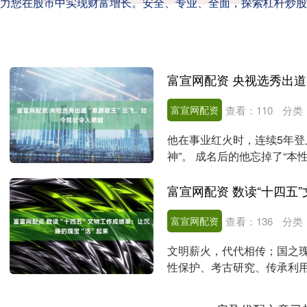
力您在股市中实现财富增长。安全、专业、全面，探索杠杆炒股
富宣网配资
查看：
110
分类
他在事业红火时，连续5年登
神”。 成名后的他忘掉了“
小8岁的“三姐”。....
富宣网配资
查看：
136
分类
文明薪火，代代相传；国之
性保护、考古研究、传承利
就。从摸清家底到科技赋....